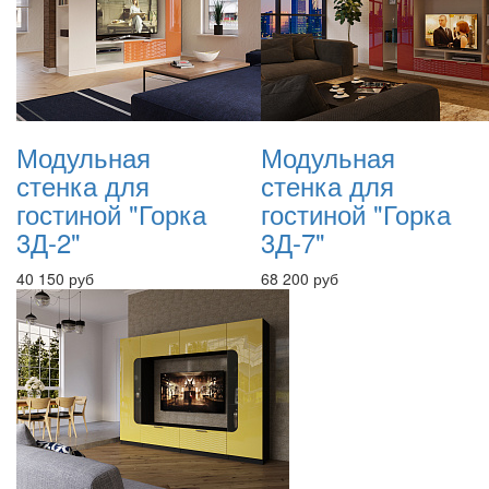
Модульная
Модульная
стенка для
стенка для
гостиной "Горка
гостиной "Горка
3Д-2"
3Д-7"
40 150 руб
68 200 руб