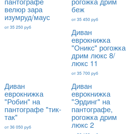
пантографе
рогожка дрим
велюр зара
беж
изумруд/маус
от 35 450 руб
от 35 250 руб
Диван
еврокнижка
"Оникс" рогожка
дрим люкс 8/
люкс 11
от 35 700 руб
Диван
Диван
еврокнижка
еврокнижка
"Робин" на
"Эрдинг" на
пантографе "тик-
пантографе,
так"
рогожка дрим
люкс 2
от 36 050 руб