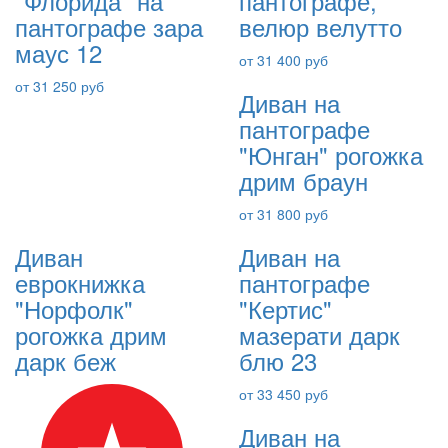
"Флорида" на
пантографе,
пантографе зара
велюр велутто
маус 12
от 31 400 руб
от 31 250 руб
Диван на
пантографе
"Юнган" рогожка
дрим браун
от 31 800 руб
Диван
Диван на
еврокнижка
пантографе
"Норфолк"
"Кертис"
рогожка дрим
мазерати дарк
дарк беж
блю 23
от 33 450 руб
Диван на