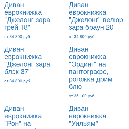
Диван
Диван
еврокнижка
еврокнижка
"Джелонг зара
"Джелонг" велюр
грей 18"
зара браун 20
от 34 800 руб
от 34 800 руб
Диван
Диван
еврокнижка
еврокнижка
"Джелонг зара
"Эрдинг" на
блэк 37"
пантографе,
рогожка дрим
от 34 800 руб
блю
от 35 100 руб
Диван
Диван
еврокнижка
еврокнижка
"Рон" на
"Уильям"