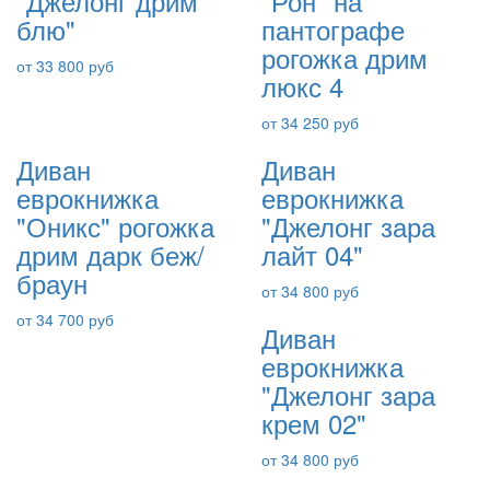
"Джелонг дрим
"Рон" на
блю"
пантографе
рогожка дрим
от 33 800 руб
люкс 4
от 34 250 руб
Диван
Диван
еврокнижка
еврокнижка
"Оникс" рогожка
"Джелонг зара
дрим дарк беж/
лайт 04"
браун
от 34 800 руб
от 34 700 руб
Диван
еврокнижка
"Джелонг зара
крем 02"
от 34 800 руб