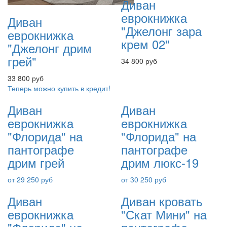
Диван
еврокнижка
Диван
"Джелонг зара
еврокнижка
крем 02"
"Джелонг дрим
грей"
34 800 руб
33 800 руб
Теперь можно купить в кредит!
Диван
Диван
еврокнижка
еврокнижка
"Флорида" на
"Флорида" на
пантографе
пантографе
дрим грей
дрим люкс-19
от 29 250 руб
от 30 250 руб
Диван
Диван кровать
еврокнижка
"Скат Мини" на