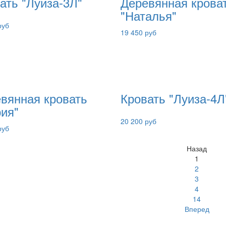
ать "Луиза-3Л"
Деревянная крова
"Наталья"
руб
19 450 руб
вянная кровать
Кровать "Луиза-4Л
ия"
20 200 руб
руб
Назад
1
2
3
4
14
Вперед