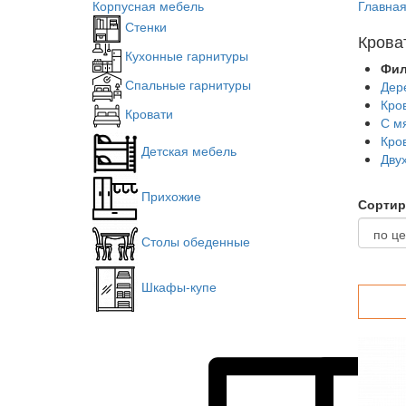
Корпусная мебель
Главна
Стенки
Крова
Кухонные гарнитуры
Фил
Спальные гарнитуры
Дер
Кро
Кровати
С м
Кро
Детская мебель
Дву
Прихожие
Сортир
Столы обеденные
Шкафы-купе