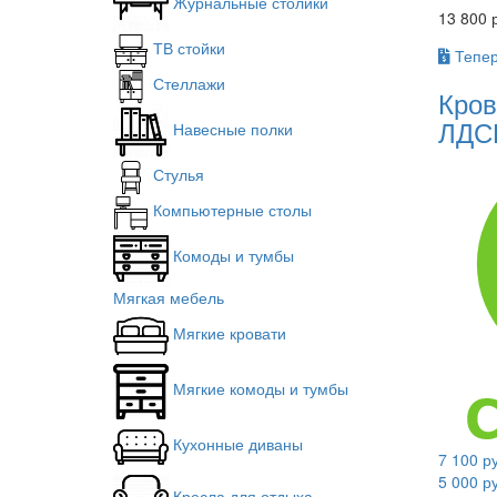
Журнальные столики
13 800 
ТВ стойки
Тепер
Стеллажи
Кров
ЛДС
Навесные полки
Стулья
Компьютерные столы
Комоды и тумбы
Мягкая мебель
Мягкие кровати
Мягкие комоды и тумбы
Кухонные диваны
7 100 р
5 000 р
Кресла для отдыха