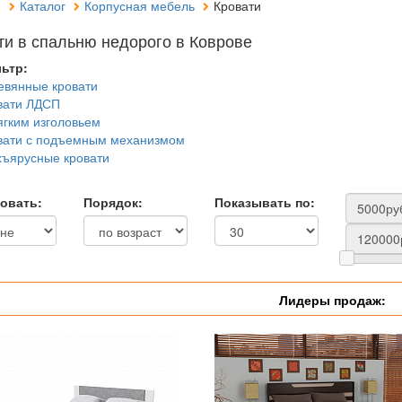
я
Каталог
Корпусная мебель
Кровати
ти в спальню недорого в Коврове
ьтр:
евянные кровати
вати ЛДСП
ягким изголовьем
вати с подъемным механизмом
хъярусные кровати
овать:
Порядок:
Показывать по:
Лидеры продаж: