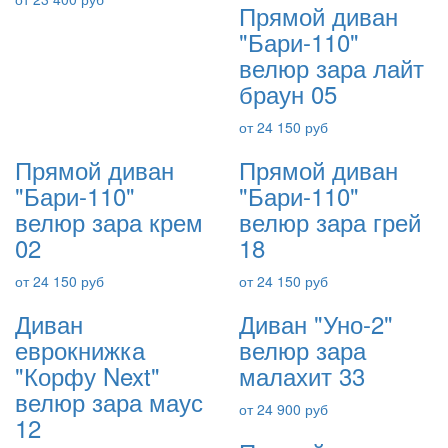
Прямой диван
"Бари-110"
велюр зара лайт
браун 05
от 24 150 руб
Прямой диван
Прямой диван
"Бари-110"
"Бари-110"
велюр зара крем
велюр зара грей
02
18
от 24 150 руб
от 24 150 руб
Диван
Диван "Уно-2"
еврокнижка
велюр зара
"Корфу Next"
малахит 33
велюр зара маус
от 24 900 руб
12