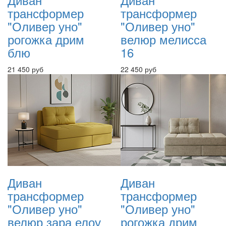
трансформер
трансформер
"Оливер уно"
"Оливер уно"
рогожка дрим
велюр мелисса
блю
16
21 450 руб
22 450 руб
Диван
Диван
трансформер
трансформер
"Оливер уно"
"Оливер уно"
велюр зара елоу
рогожка дрим