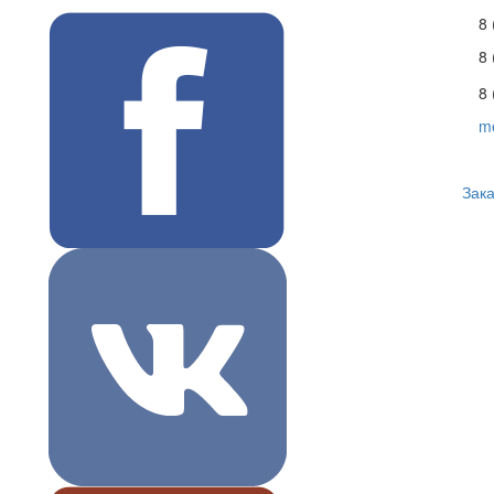
8 
8
8 
m
Зака