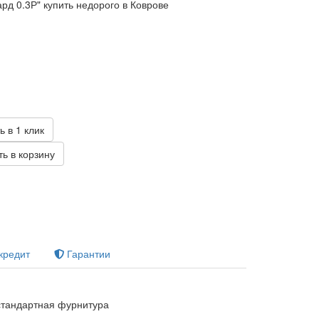
рд 0.3Р" купить недорого в Коврове
б
ь в 1 клик
ь в корзину
кредит
Гарантии
тандартная фурнитура