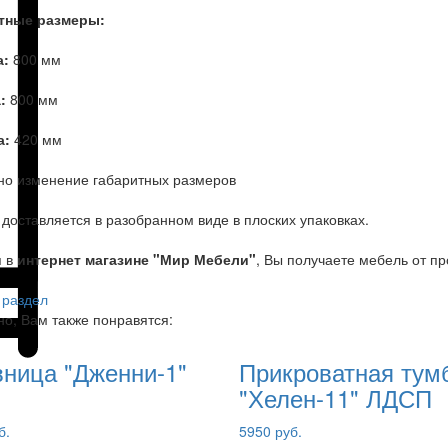
тные размеры:
а:
800 мм
а:
800 мм
а:
420 мм
о изменение габаритных размеров
доставляется в разобранном виде в плоских упаковках.
я в
интернет магазине "Мир Мебели"
, Вы получаете мебель от п
 раздел
о, Вам также понравятся:
ница "Дженни-1"
Прикроватная тум
"Хелен-11" ЛДСП
б.
5950 руб.