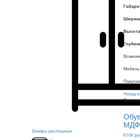
Габари
Ширин
Высот
Глубин
Возможн
Мебель 
Покупа
Назад в
Возможн
Обув
МДФ
Шкафы распашные
6100 ру