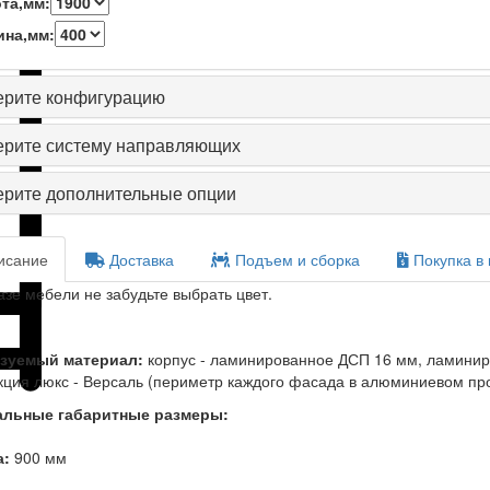
та,мм:
ина,мм:
рите конфигурацию
рите систему направляющих
рите дополнительные опции
сание
Доставка
Подъем и сборка
Покупка в 
азе мебели не забудьте выбрать цвет.
зуемый материал:
корпус - ламинированное ДСП 16 мм, ламини
кция люкс - Версаль (периметр каждого фасада в алюминиевом про
льные габаритные размеры:
:
900 мм