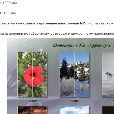
:
1900 мм
а:
400 мм
ртное минимальное внутреннее наполнение №1:
полка сверху +
ны изменения по габаритным размерам и внутреннему наполнени