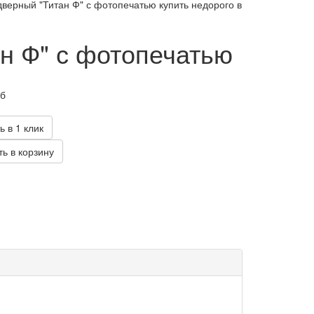
верный "Титан Ф" с фотопечатью купить недорого в
н Ф" с фотопечатью
уб
ь в 1 клик
ь в корзину