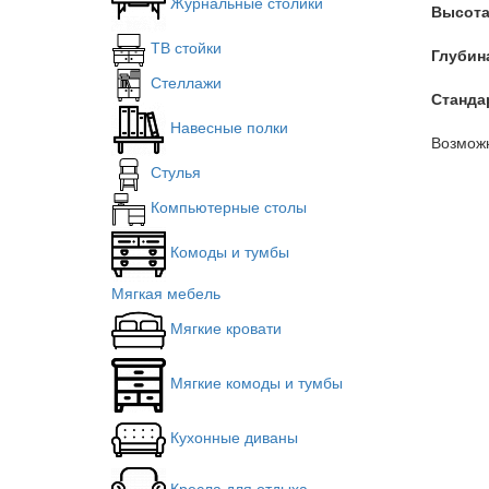
Журнальные столики
В
ысота
ТВ стойки
Глубин
Стеллажи
Станда
Навесные полки
Возмож
Стулья
Компьютерные столы
Комоды и тумбы
Мягкая мебель
Мягкие кровати
Мягкие комоды и тумбы
Кухонные диваны
Кресла для отдыха