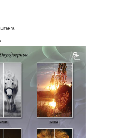
 штанга
ю