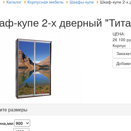
я
Каталог
Корпусная мебель
Шкафы-купе
Шкаф-купе 2-х д
е
аф-купе 2-х дверный "Тита
ЦЕНА:
26 100 р
Корпус
Заказат
Добавит
ите размеры
на,мм: