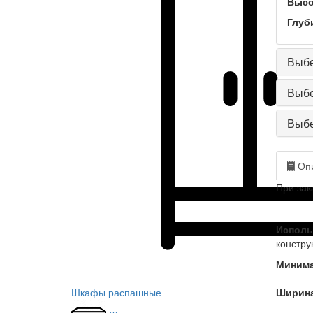
Высо
Глуб
Выбе
Выбе
Выбе
Опи
При зак
Исполь
констру
Минима
Шкафы распашные
Ширина