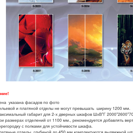
ние!
ена указана фасадов по фото
ельевой и платяной отделы не могут превышать ширину 1200 мм.
аксимальный габарит для 2-х дверных шкафов ШхВ*Г 2000*2600*7
ри размерах отделений от 1100 мм., рекомендуется добавлять вер
ерегородку с полками для устойчивости шкафа.
латяные отделы, глубиной до 450 мм комплектуются выдвижной шт