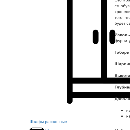
см обув
хранени
того, ч
будет с
Исполь
фурнит
Габари
Ширин
Высот
Глубин
Дополн
н
н
Шкафы распашные