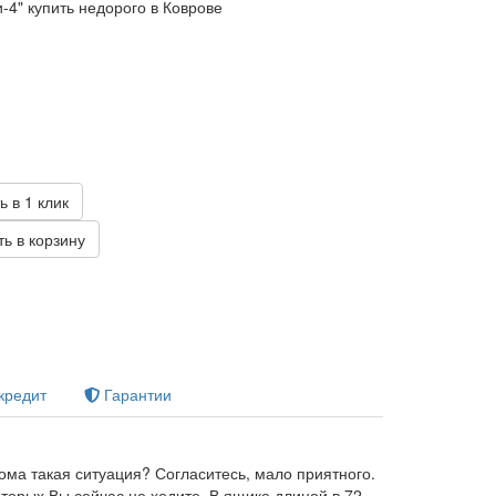
-4" купить недорого в Коврове
б
ь в 1 клик
ь в корзину
кредит
Гарантии
ома такая ситуация? Согласитесь, мало приятного.
оторых Вы сейчас не ходите. В ящике длиной в 72