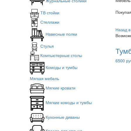
Мебель 
Журнальные столики
Покупа
ТВ стойки
Стеллажи
Назад в
Навесные полки
Возможн
Стулья
Тумб
Компьютерные столы
6500 ру
Комоды и тумбы
Мягкая мебель
Мягкие кровати
Мягкие комоды и тумбы
Кухонные диваны
Кресла для отдыха