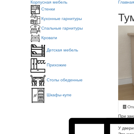
Корпусная мебель
Главна
Стенки
Ту
Кухонные гарнитуры
Спальные гарнитуры
Кровати
Детская мебель
Прихожие
Столы обеденные
Шкафы-купе
Опи
При зак
У двери
Это мож