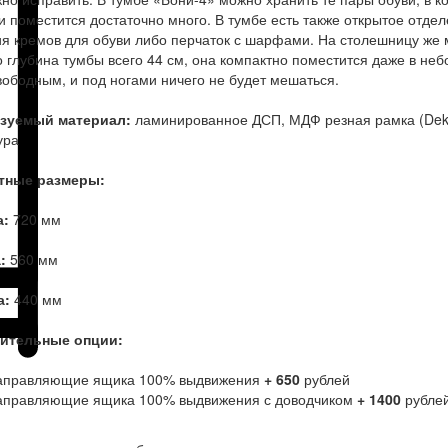
и поместится достаточно много. В тумбе есть также открытое отде
я кремов для обуви либо перчаток с шарфами. На столешницу же 
то глубина тумбы всего 44 см, она компактно поместится даже в н
вободным, и под ногами ничего не будет мешаться.
зуемый материал:
ламинированное ДСП, МДФ резная рамка (Deko
ура
тные размеры:
а:
720 мм
а:
560 мм
а:
440 мм
ительные опции:
аправляющие ящика 100% выдвижения
+ 650
рублей
аправляющие ящика 100% выдвижения с доводчиком
+ 1400
рубле