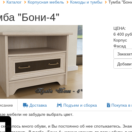
я
Каталог
Корпусная мебель
Комоды и тумбы
Тумба "Бони
мба "Бони-4"
ЦЕНА:
6 400 ру
Корпус
Фасад
Заказат
Добавит
сание
Доставка
Подъем и сборка
Покупка в 
азе мебели не забудьте выбрать цвет.
 скопилось много обуви, и Вы постоянно об нее спотыкаетесь. Знак
но исправить. В тумбе «Бони-4» можно хранить те пары обуви, в к