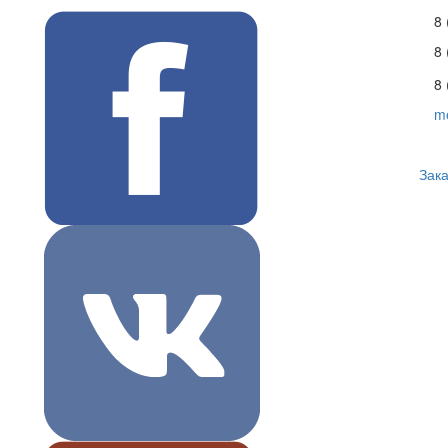
8 
8
8 
m
Зака