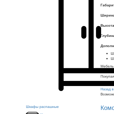
Габари
Ширин
Высот
Глубин
Дополн
Ш
Ш
Мебель 
Покупа
Назад в
Возможн
Комо
Шкафы распашные