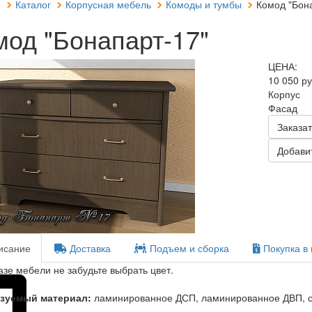
я
Каталог
Корпусная мебель
Комоды и тумбы
Комод "Бона
мод "Бонапарт-17"
ЦЕНА:
10 050 р
Корпус
Фасад
Заказат
Добавит
сание
Доставка
Подъем и сборка
Покупка в 
азе мебели не забудьте выбрать цвет.
зуемый материал:
ламинированное ДСП, ламинированное ДВП, с