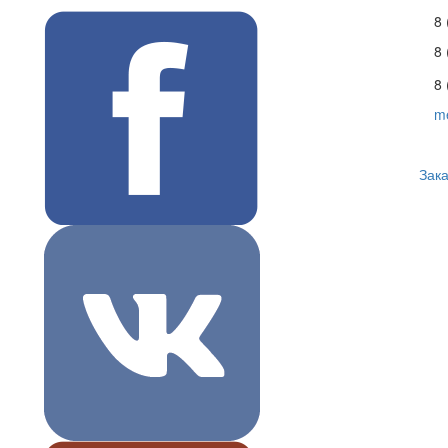
8 
8
8 
m
Зака