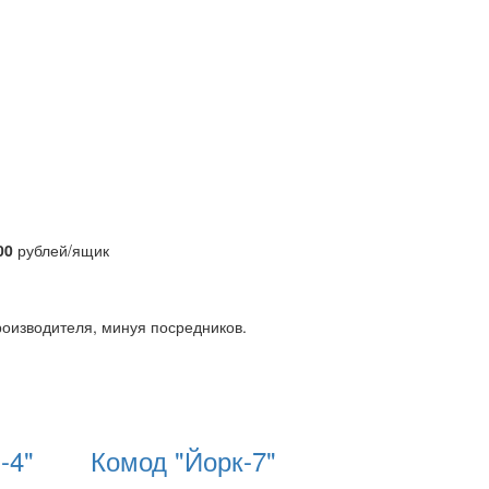
00
рублей/ящик
роизводителя, минуя посредников.
-4"
Комод "Йорк-7"