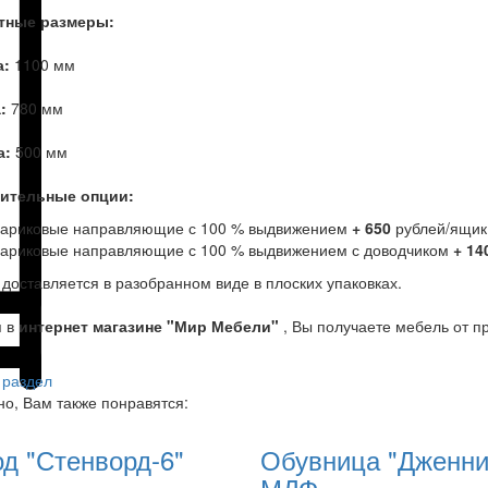
тные размеры:
а:
1100 мм
а:
780 мм
а:
500 мм
ительные опции:
ариковые направляющие с 100 % выдвижением
+ 650
рублей/ящик
ариковые направляющие с 100 % выдвижением с доводчиком
+ 14
доставляется в разобранном виде в плоских упаковках.
я в
интернет магазине "Мир Мебели"
, Вы получаете мебель от п
 раздел
о, Вам также понравятся:
д "Стенворд-6"
Обувница "Дженни
МДФ